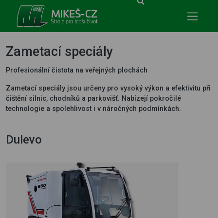
Mikeš-CZ - stroje pro lepší život
Zametací speciály
Profesionální čistota na veřejných plochách
Zametací speciály jsou určeny pro vysoký výkon a efektivitu při
čištění silnic, chodníků a parkovišť. Nabízejí pokročilé
technologie a spolehlivost i v náročných podmínkách.
Dulevo