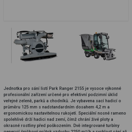
Jednotka pro sání listí Park Ranger 2155 je vysoce výkonné
profesionální zařízení určené pro efektivní podzimní úklid
veřejné zeleně, parků a chodníků. Je vybavena sací hadicí o
průměru 125 mm s nadstandardním dosahem 4,2 m a
ergonomickou nastavitelnou rukojetí. Speciální nosné rameno
spolehlivě drží hadici nad zemí, čímž chrání živé ploty a
okrasné rostliny před poškozením. Dvě integrované turbíny
generují špičkový průtok vzduchu 2250 m³/h a rychlost sání až