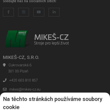
Sledujte nás na sociálních sítích:
MIKEŠ-CZ, S.R.O.
Cukrovarská 6
301 00 Plzeň
+420 603 810 857
mikes@mikes-cz.eu
Na těchto stránkách používáme soubory
Všechny kontakty
Nahoru
cookie