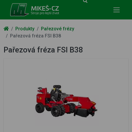
Mikeš-CZ - stroje pro lepší život
Produkty
Pařezové frézy
Pařezová fréza FSI B38
Pařezová fréza FSI B38