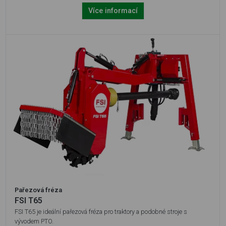
Více informací
Pařezová fréza
FSI T65
FSI T65 je ideální pařezová fréza pro traktory a podobné stroje s
vývodem PTO.