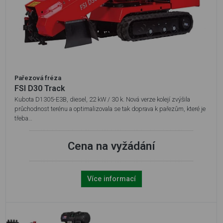
Pařezová fréza
FSI D30 Track
Kubota D1305-E3B, diesel, 22 kW / 30 k. Nová verze kolejí zvýšila
průchodnost terénu a optimalizovala se tak doprava k pařezům, které je
třeba…
Cena na vyžádání
Více informací