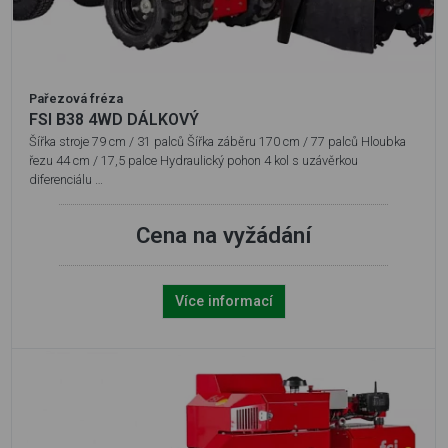
Pařezová fréza
FSI B38 4WD DÁLKOVÝ
Šířka stroje 79 cm / 31 palců Šířka záběru 170 cm / 77 palců Hloubka
řezu 44 cm / 17,5 palce Hydraulický pohon 4 kol s uzávěrkou
diferenciálu …
Cena na vyžádání
Více informací