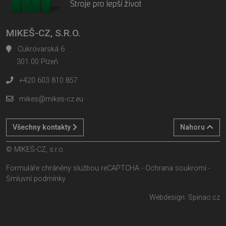
MIKEŠ-CZ, S.R.O.
Cukrovarská 6
301 00 Plzeň
+420 603 810 857
mikes@mikes-cz.eu
Všechny kontakty
Nahoru
© MIKEŠ-CZ, s.r.o.
Formuláře chráněny službou reCAPTCHA -
Ochrana soukromí
-
Smluvní podmínky
Webdesign:
Spinao.cz