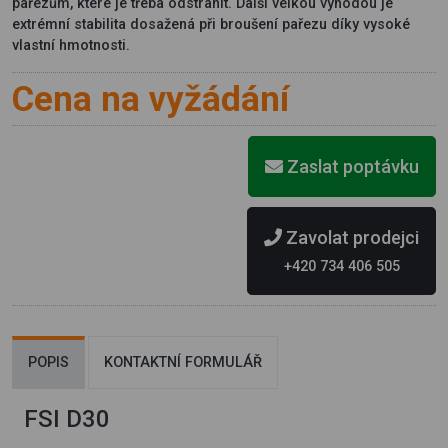
pařezům, které je třeba odstranit. Další velkou výhodou je
extrémní stabilita dosažená při broušení pařezu díky vysoké
vlastní hmotnosti.
Cena na vyžádání
Zaslat poptávku
Zavolat prodejci
+420 734 406 505
POPIS
KONTAKTNÍ FORMULÁŘ
FSI D30