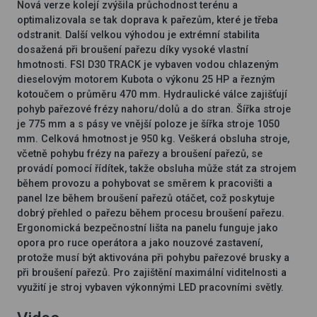
Nová verze kolejí zvýšila průchodnost terénu a
optimalizovala se tak doprava k pařezům, které je třeba
odstranit. Další velkou výhodou je extrémní stabilita
dosažená při broušení pařezu díky vysoké vlastní
hmotnosti. FSI D30 TRACK je vybaven vodou chlazeným
dieselovým motorem Kubota o výkonu 25 HP a řezným
kotoučem o průměru 470 mm. Hydraulické válce zajišťují
pohyb pařezové frézy nahoru/dolů a do stran. Šířka stroje
je 775 mm a s pásy ve vnější poloze je šířka stroje 1050
mm. Celková hmotnost je 950 kg. Veškerá obsluha stroje,
včetně pohybu frézy na pařezy a broušení pařezů, se
provádí pomocí řídítek, takže obsluha může stát za strojem
během provozu a pohybovat se směrem k pracovišti a
panel lze během broušení pařezů otáčet, což poskytuje
dobrý přehled o pařezu během procesu broušení pařezu.
Ergonomická bezpečnostní lišta na panelu funguje jako
opora pro ruce operátora a jako nouzové zastavení,
protože musí být aktivována při pohybu pařezové brusky a
při broušení pařezů. Pro zajištění maximální viditelnosti a
využití je stroj vybaven výkonnými LED pracovními světly.