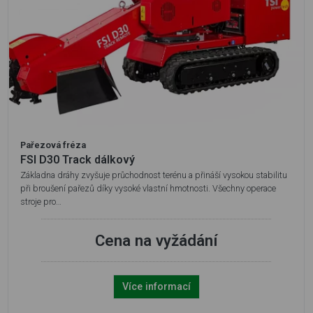
Pařezová fréza
FSI D30 Track dálkový
Základna dráhy zvyšuje průchodnost terénu a přináší vysokou stabilitu
při broušení pařezů díky vysoké vlastní hmotnosti. Všechny operace
stroje pro…
Cena na vyžádání
Více informací