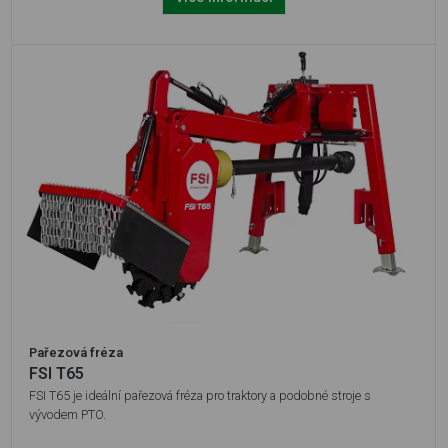
Pařezová fréza
FSI T65
FSI T65 je ideální pařezová fréza pro traktory a podobné stroje s
vývodem PTO.