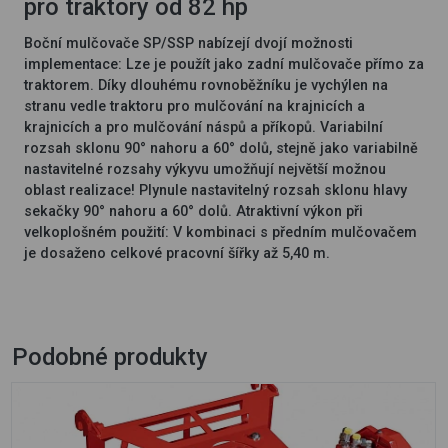
pro traktory od 82 hp
Boční mulčovače SP/SSP nabízejí dvojí možnosti
implementace: Lze je použít jako zadní mulčovače přímo za
traktorem. Díky dlouhému rovnoběžníku je vychýlen na
stranu vedle traktoru pro mulčování na krajnicích a
krajnicích a pro mulčování náspů a příkopů. Variabilní
rozsah sklonu 90° nahoru a 60° dolů, stejně jako variabilně
nastavitelné rozsahy výkyvu umožňují největší možnou
oblast realizace! Plynule nastavitelný rozsah sklonu hlavy
sekačky 90° nahoru a 60° dolů. Atraktivní výkon při
velkoplošném použití: V kombinaci s předním mulčovačem
je dosaženo celkové pracovní šířky až 5,40 m.
Podobné produkty