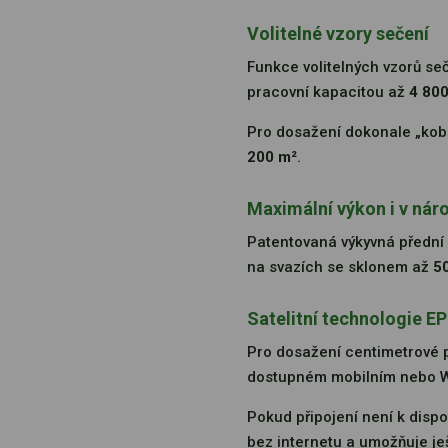
Volitelné vzory sečení
Funkce volitelných vzorů s
pracovní kapacitou až
4 80
Pro dosažení dokonale „kobe
200 m²
.
Maximální výkon i v ná
Patentovaná výkyvná přední 
na svazích se sklonem až
5
Satelitní technologie 
Pro dosažení centimetrové p
dostupném mobilním nebo Wi-
Pokud připojení není k dispoz
bez internetu a umožňuje je