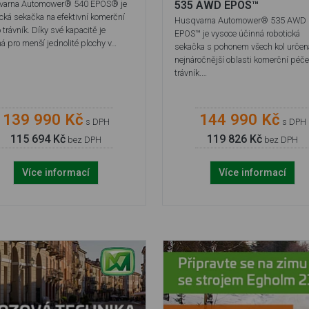
varna Automower® 540 EPOS® je
535 AWD EPOS™
ická sekačka na efektivní komerční
Husqvarna Automower® 535 AWD
 trávník. Díky své kapacitě je
EPOS™ je vysoce účinná robotická
á pro menší jednolité plochy v…
sekačka s pohonem všech kol určen
nejnáročnější oblasti komerční péče
trávník.…
139 990 Kč
144 990 Kč
s DPH
s DPH
115 694 Kč
119 826 Kč
bez DPH
bez DPH
Více informací
Více informací