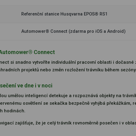
Referenční stanice Husqvarna EPOS® RS1
Automower® Connect (zdarma pro iOS a Android)
ci Automower® Connect
ct si snadno vytvoříte individuální pracovní oblasti i dočasné 
zahradních projektů nebo změn rozložení trávníku během sezóny
sečení ve dne i v noci
ou umělou inteligencí detekuje a rozpoznává objekty na trávní
ačervenému osvětlení se sekačka bezpečně vyhýbá překážkám, res
ch hodinách.
avigací zajišťuje, že je celý trávník rovnoměrně posečen i v obl