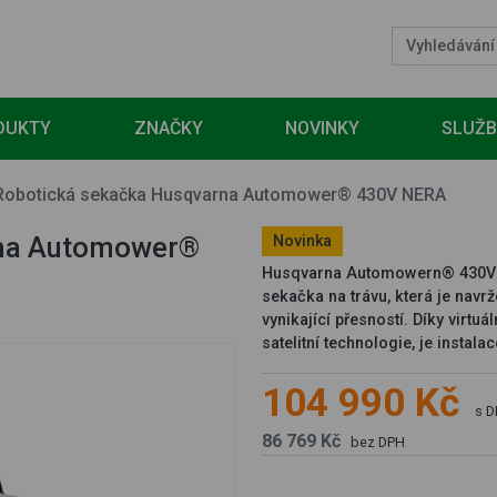
DUKTY
ZNAČKY
NOVINKY
SLUŽ
Robotická sekačka Husqvarna Automower® 430V NERA
rna Automower®
Novinka
Husqvarna Automowern® 430V N
sekačka na trávu, která je navr
vynikající přesností. Díky virt
satelitní technologie, je instalac
104 990 Kč
s 
86 769 Kč
bez DPH