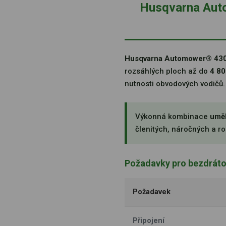
Husqvarna Auto
Husqvarna Automower® 43
rozsáhlých ploch až do
4 80
nutnosti obvodových vodičů.
Výkonná kombinace
uměl
členitých, náročných a ro
Požadavky pro bezdráto
Požadavek
Připojení