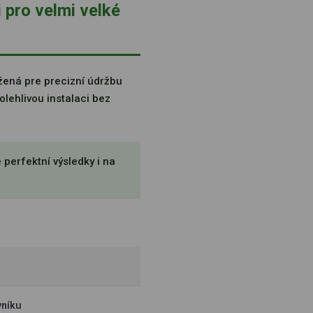
pro velmi velké
žená pre precizní údržbu
polehlivou instalaci bez
 perfektní výsledky i na
vníku