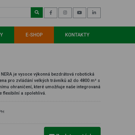
BY
E-SHOP
KONTAKTY
ERA je vysoce výkonná bezdrátová robotická
žena pro zvládání velkých trávníků až do 4800 m² s
uálnímu ohraničení, které umožňuje naše integrovaná
e flexibilní a spolehlivá.
DPH