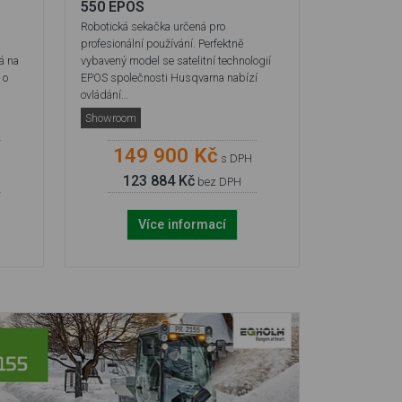
550 EPOS
Robotická sekačka určená pro
profesionální používání. Perfektně
á na
vybavený model se satelitní technologií
 o
EPOS společnosti Husqvarna nabízí
ovládání…
Showroom
149 900 Kč
s DPH
123 884 Kč
bez DPH
Více informací