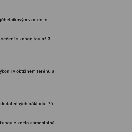
ojúhelníkovým vzorem s
 sečení s kapacitou až
3
ýkon i v obtížném terénu a
 dodatečných nákladů. Při
á funguje zcela samostatně