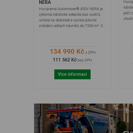
NERA
Husq
robot
Husqvarna Automower® 450V NERA je
péči o
výkonná robotická sekačka bez vodičů
vhodn
určená na dokonalé a vysoce přesné
zvládání velkých trávníků do 7500 m². S…
134 990 Kč
s DPH
111 562 Kč
bez DPH
Více informací