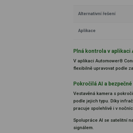
Alternativní řešení
Aplikace
Plná kontrola v aplika
V aplikaci Automower® Conne
flexibilně upravovat podle 
Pokročilá AI a bezpečné 
Vestavěná kamera s pokročil
podle jejich typu. Díky infr
pracuje spolehlivě i v noční
Spolupráce AI se satelitní n
signálem.