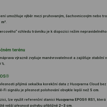
ečení umožňuje výběr mezi pruhovaným, šachovnicovým nebo tr
0 m²
.
rcového“ vzhledu trávníku je k dispozici režim nepravidelného
ročném terénu
náprava výrazně zvyšuje manévrovatelnost a zajišťuje stabilní v
0 %
.
EPOS®
řesnosti přijímá sekačka korekční data z Husqvarna Cloud bez
Fi signálu je přesnost polohování obvykle lepší než
5 cm
.
ici, lze využít referenční stanici
Husqvarna EPOS® RS1
, kter
ště vyšší přesnost pohybu přibližně
2–3 cm
.