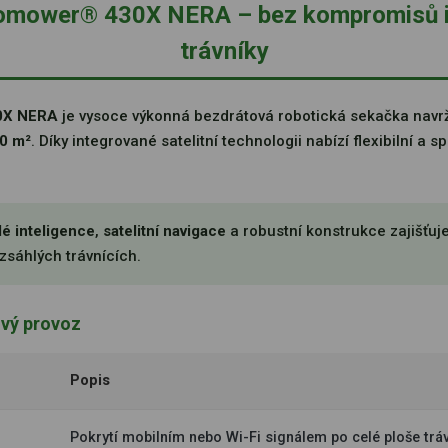
mower® 430X NERA – bez kompromisů i 
trávníky
0X NERA
je vysoce výkonná bezdrátová robotická sekačka navr
0 m²
. Díky integrované satelitní technologii nabízí flexibilní a s
é inteligence
,
satelitní navigace
a robustní konstrukce zajišťuje
zsáhlých trávnících.
vý provoz
Popis
Pokrytí mobilním nebo Wi-Fi signálem po celé ploše trá