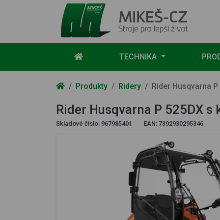
Mikeš-CZ - stroje pro lepší život
TECHNIKA
PRO
Produkty
Ridery
Rider Husqvarna P
Rider Husqvarna P 525DX s 
Skladové číslo:
967985401
EAN:
7392930295346