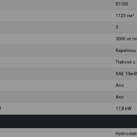
D1105
1123 см³
3
3000 ot./m
Kapalinou
Tlakové s 
SAE 10w4
Ano
Ano
W
17,8 kW
Hydrostat