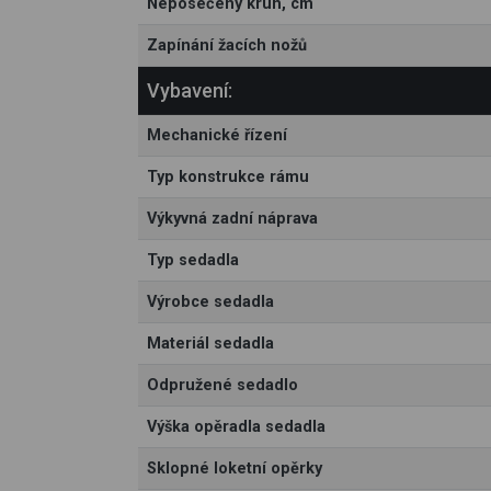
Neposečený kruh, cm
Zapínání žacích nožů
Vybavení:
Mechanické řízení
Typ konstrukce rámu
Výkyvná zadní náprava
Typ sedadla
Výrobce sedadla
Materiál sedadla
Odpružené sedadlo
Výška opěradla sedadla
Sklopné loketní opěrky