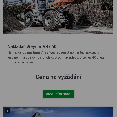
Nakladač Weycor AR 660
Německá rodinná firma Atlas Weyhausen GmbH je technologickým
leaderem na poli kompaktních kolových nakladačů. Více než 40-ti leté
primární zaměření…
Cena na vyžádání
Více informací