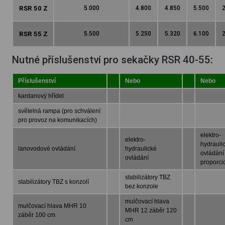
RSR 50 Z
5.000
4.800
4.850
5.500
2
RSR 55 Z
5.500
5.250
5.320
6.100
2
Nutné příslušenství pro sekačky RSR 40-55:
Příslušenství
Nebo
Nebo
kardanový hřídel
světelná rampa (pro schválení
pro provoz na komunikacích)
elektro-
elektro-
hydrauli
lanovodové ovládání
hydraulické
ovládání
ovládání
proporci
stabilizátory TBZ
stabilizátory TBZ s konzolí
bez konzole
mulčovací hlava
mulčovací hlava MHR 10
MHR 12 záběr 120
záběr 100 cm
cm