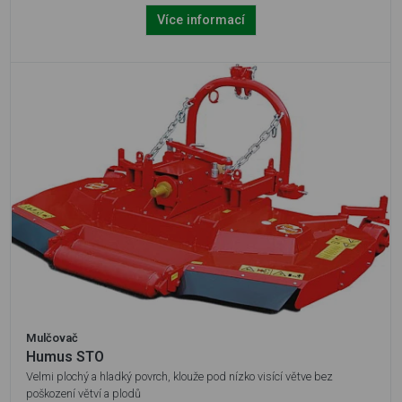
Více informací
Mulčovač
Humus STO
Velmi plochý a hladký povrch, klouže pod nízko visící větve bez
poškození větví a plodů