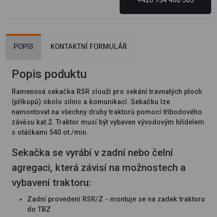
+420 734 406 505
POPIS
KONTAKTNÍ FORMULÁŘ
Popis poduktu
Ramenová sekačka RSR slouží pro sekání travnatých ploch
(příkopů) okolo silnic a komunikací. Sekačku lze
namontovat na všechny druhy traktorů pomocí tříbodového
závěsu kat.2. Traktor musí být vybaven vývodovým hřídelem
s otáčkami 540 ot./min.
Sekačka se vyrábí v zadní nebo čelní
agregaci, která závisí na možnostech a
vybavení traktoru:
Zadní provedení RSR/Z - montuje se na zadek traktoru
do TBZ