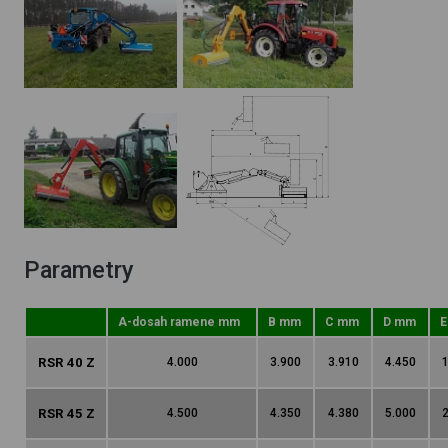
Parametry
A-dosah ramene mm
B mm
C mm
D mm
E
RSR 40 Z
4.000
3.900
3.910
4.450
1
RSR 45 Z
4.500
4.350
4.380
5.000
2