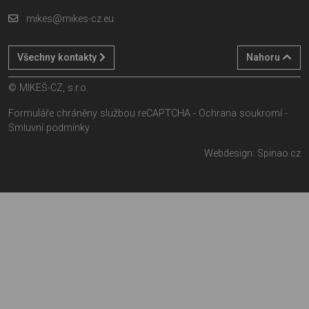
mikes@mikes-cz.eu
Všechny kontakty
Nahoru
© MIKEŠ-CZ, s.r.o.
Formuláře chráněny službou reCAPTCHA -
Ochrana soukromí
-
Smluvní podmínky
Webdesign:
Spinao.cz