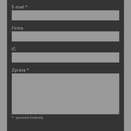
E-mail *
Firma
IČ
Zpráva *
* - povinné hodnoty