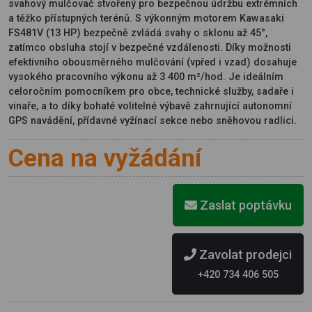
svahový mulčovač stvořený pro bezpečnou údržbu extrémních
a těžko přístupných terénů. S výkonným motorem Kawasaki
FS481V (13 HP) bezpečně zvládá svahy o sklonu až 45°,
zatímco obsluha stojí v bezpečné vzdálenosti. Díky možnosti
efektivního obousměrného mulčování (vpřed i vzad) dosahuje
vysokého pracovního výkonu až 3 400 m²/hod. Je ideálním
celoročním pomocníkem pro obce, technické služby, sadaře i
vinaře, a to díky bohaté volitelné výbavě zahrnující autonomní
GPS navádění, přídavné vyžínací sekce nebo sněhovou radlici.
Cena na vyžádání
Zaslat poptávku
Zavolat prodejci
+420 734 406 505