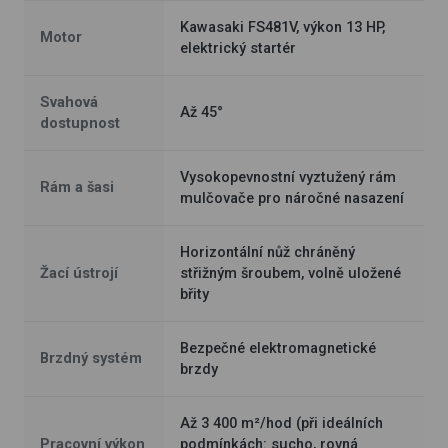
Kawasaki FS481V, výkon 13 HP,
Motor
elektrický startér
Svahová
Až 45°
dostupnost
Vysokopevnostní vyztužený rám
Rám a šasi
mulčovače pro náročné nasazení
Horizontální nůž chráněný
Žací ústrojí
střižným šroubem, volně uložené
břity
Bezpečné elektromagnetické
Brzdný systém
brzdy
Až 3 400 m²/hod (při ideálních
Pracovní výkon
podmínkách: sucho, rovná