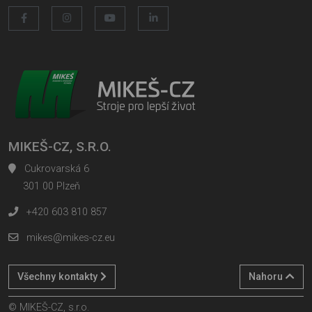
MIKEŠ-CZ, S.R.O.
Cukrovarská 6
301 00 Plzeň
+420 603 810 857
mikes@mikes-cz.eu
Všechny kontakty
Nahoru
© MIKEŠ-CZ, s.r.o.