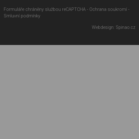
Formuláře chráněny službou reCAPTCHA -
Ochrana soukromí
-
Smluvní podmínky
Webdesign:
Spinao.cz