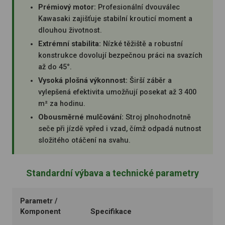
Prémiový motor:
Profesionální dvouválec
Kawasaki zajišťuje stabilní krouticí moment a
dlouhou životnost.
Extrémní stabilita:
Nízké těžiště a robustní
konstrukce dovolují bezpečnou práci na svazích
až do 45°.
Vysoká plošná výkonnost:
Širší záběr a
vylepšená efektivita umožňují posekat až 3 400
m² za hodinu.
Obousměrné mulčování:
Stroj plnohodnotně
seče při jízdě vpřed i vzad, čímž odpadá nutnost
složitého otáčení na svahu.
Standardní výbava a technické parametry
Parametr /
Komponent
Specifikace