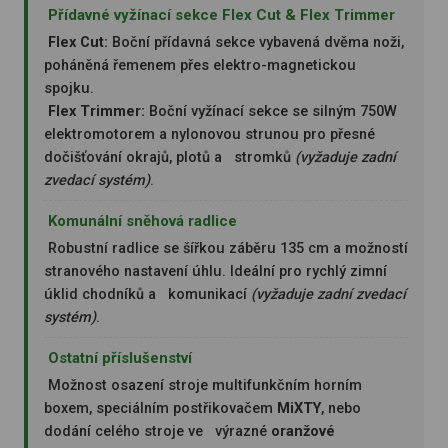
Přídavné vyžínací sekce Flex Cut & Flex Trimmer
Flex Cut:
Boční přídavná sekce vybavená dvěma noži,
poháněná řemenem přes elektro-magnetickou
spojku.
Flex Trimmer:
Boční vyžínací sekce se silným 750W
elektromotorem a nylonovou strunou pro přesné
dočišťování okrajů, plotů a stromků
(vyžaduje zadní
zvedací systém)
.
Komunální sněhová radlice
Robustní radlice se šířkou záběru 135 cm a možností
stranového nastavení úhlu. Ideální pro rychlý zimní
úklid chodníků a komunikací
(vyžaduje zadní zvedací
systém)
.
Ostatní příslušenství
Možnost osazení stroje multifunkčním horním
boxem, speciálním postřikovačem
MiXTY
, nebo
dodání celého stroje ve výrazné
oranžové