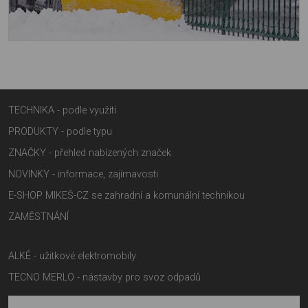
TECHNIKA - podle využití
PRODUKTY - podle typu
ZNAČKY - přehled nabízených značek
NOVINKY - informace, zajímavosti
E-SHOP MIKEŠ-CZ se zahradní a komunální technikou
ZAMĚSTNÁNÍ
ALKÉ - užitkové elektromobily
TECNO MERLO - nástavby pro svoz odpadů