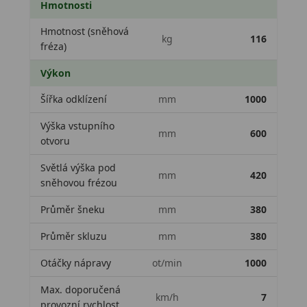
Hmotnosti
Hmotnost (sněhová
kg
116
fréza)
Výkon
Šířka odklízení
mm
1000
Výška vstupního
mm
600
otvoru
Světlá výška pod
mm
420
sněhovou frézou
Průměr šneku
mm
380
Průměr skluzu
mm
380
Otáčky nápravy
ot/min
1000
Max. doporučená
km/h
7
provozní rychlost