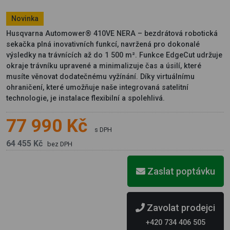
Novinka
Husqvarna Automower® 410VE NERA – bezdrátová robotická
sekačka plná inovativních funkcí, navržená pro dokonalé
výsledky na trávnících až do 1 500 m². Funkce EdgeCut udržuje
okraje trávníku upravené a minimalizuje čas a úsilí, které
musíte věnovat dodatečnému vyžínání. Díky virtuálnímu
ohraničení, které umožňuje naše integrovaná satelitní
technologie, je instalace flexibilní a spolehlivá.
77 990 Kč
s DPH
64 455 Kč
bez DPH
Zaslat poptávku
Zavolat prodejci
+420 734 406 505