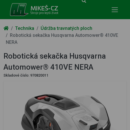
Mikeš-CZ - stroje pro lepší život
Technika
Údržba travnatých ploch
Robotická sekačka Husqvarna Automower® 410VE
NERA
Robotická sekačka Husqvarna
Automower® 410VE NERA
Skladové číslo:
970820011