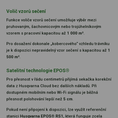
Volič vzorů sečení
Funkce voliče vzorů sečení umožňuje výběr mezi
pruhovaným, šachovnicovým nebo trojúhelníkovým
vzorem s pracovní kapacitou až
1 000 m²
.
Pro dosažení dokonale „kobercového“ vzhledu trávníku
je k dispozici nepravidelný vzor sečení s kapacitou až
1
500 m²
.
Satelitní technologie EPOS®
Pro přesnost v řádu centimetrů přijímá sekačka korekční
data z Husqvarna Cloud bez dalších nákladů. Při
dostupném mobilním nebo Wi-Fi signálu je běžná
přesnost polohování lepší než
5 cm
.
Pokud není připojení k dispozici, lze využít referenční
stanici
Husqvarna EPOS® RS1
, která funguje zcela