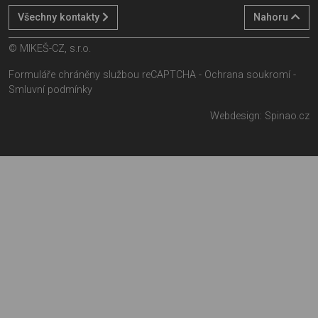
Všechny kontakty
Nahoru
© MIKEŠ-CZ, s.r.o.
Formuláře chráněny službou reCAPTCHA -
Ochrana soukromí
-
Smluvní podmínky
Webdesign:
Spinao.cz