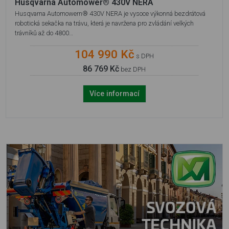
Husqvarna Automower® 430V NERA
Husqvarna Automowern® 430V NERA je vysoce výkonná bezdrátová
robotická sekačka na trávu, která je navržena pro zvládání velkých
trávníků až do 4800…
104 990 Kč
s DPH
86 769 Kč
bez DPH
Více informací