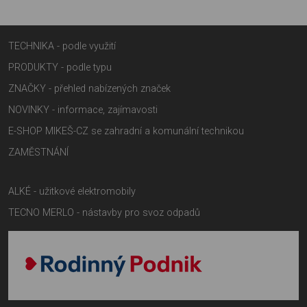
TECHNIKA - podle využití
PRODUKTY - podle typu
ZNAČKY - přehled nabízených značek
NOVINKY - informace, zajímavosti
E-SHOP MIKEŠ-CZ se zahradní a komunální technikou
ZAMĚSTNÁNÍ
ALKÉ - užitkové elektromobily
TECNO MERLO - nástavby pro svoz odpadů