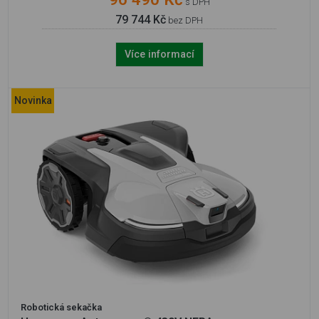
s DPH
79 744 Kč
bez DPH
Více informací
Novinka
Robotická sekačka