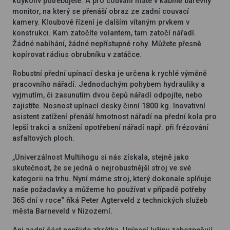
kdykoliv potřebujete. A pro couvání máte v kabině barevný
monitor, na který se přenáší obraz ze zadní couvací
kamery. Kloubové řízení je dalším vítaným prvkem v
konstrukci. Kam zatočíte volantem, tam zatočí nářadí.
Žádné nabíhání, žádné nepřístupné rohy. Můžete přesně
kopírovat rádius obrubníku v zatáčce.
Robustní přední upínací deska je určena k rychlé výměně
pracovního nářadí. Jednoduchým pohybem hydrauliky a
vyjmutím, či zasunutím dvou čepů nářadí odpojíte, nebo
zajistíte. Nosnost upínací desky činní 1800 kg. Inovativní
asistent zatížení přenáší hmotnost nářadí na přední kola pro
lepší trakci a snížení opotřebení nářadí např. při frézování
asfaltových ploch.
„Univerzálnost Multihogu si nás získala, stejně jako
skutečnost, že se jedná o nejrobustnější stroj ve své
kategorii na trhu. Nyní máme stroj, který dokonale splňuje
naše požadavky a můžeme ho používat v případě potřeby
365 dní v roce“ říká Peter Agterveld z technických služeb
města Barneveld v Nizozemí.