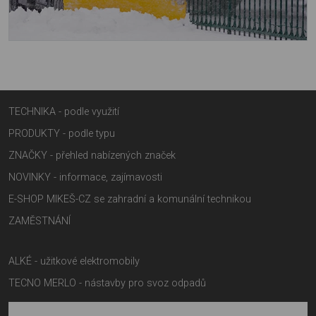
TECHNIKA - podle využití
PRODUKTY - podle typu
ZNAČKY - přehled nabízených značek
NOVINKY - informace, zajímavosti
E-SHOP MIKEŠ-CZ se zahradní a komunální technikou
ZAMĚSTNÁNÍ
ALKÉ - užitkové elektromobily
TECNO MERLO - nástavby pro svoz odpadů