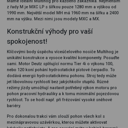
Máme ideální Multihog pro každého zákazníka. Nejmenším
z řady M je MXC LP s šířkou pouze 1280 mm a výškou od
1990 mm. Největší model MH má 1960 mm na šířku a 2400
mm na výšku. Mezi nimi jsou modely MXC a MX.
Konstrukční výhody pro vaší
spokojenost!
Klíčovými body úspěchu víceúčelového nosiče Multihog je
unikátní konstrukce a vysoce kvalitní komponenty. Posuďte
sami. Motor Deutz splňující normu Tier 4i o výkonu 100,
nebo 120 koní pohání hydrostatické pístové čerpadlo. To
dodává energii hydrostatickému pohonu. Stroj tedy může
jet libovolnou rychlostí bez jakýchkoliv stupňů. Různé
režimy jízdy umožňují nastavit potřebný výkon motoru pro
pohon pracovní hydrauliky a k tomu minimální pojezdovou
rychlost. To se hodí např. při frézování vysoké sněhové
bariéry.
Pro dokonalou trakci vám slouží pohon všech kol s
mezinápravovou uzávěrkou, kterou můžete aktivovat