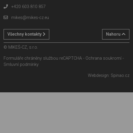
+420 603 810 857
mikes@mikes-cz.eu
Všechny kontakty
Nahoru
© MIKEŠ-CZ, s.r.o.
Formuláře chráněny službou reCAPTCHA -
Ochrana soukromí
-
Smluvní podmínky
Webdesign:
Spinao.cz