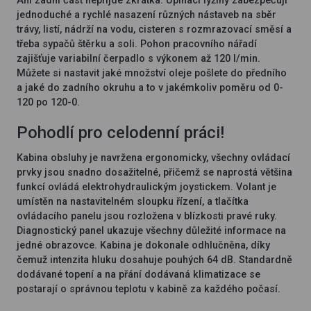
Ani zadní část nepřijde zkrátka. Upínací lyžiny zabezpečují
jednoduché a rychlé nasazení různých nástaveb na sběr
trávy, listí, nádrží na vodu, cisteren s rozmrazovací směsí a
třeba sypačů štěrku a soli. Pohon pracovního nářadí
zajišťuje variabilní čerpadlo s výkonem až 120 l/min.
Můžete si nastavit jaké množství oleje pošlete do předního
a jaké do zadního okruhu a to v jakémkoliv poměru od 0-
120 po 120-0.
Pohodlí pro celodenní práci!
Kabina obsluhy je navržena ergonomicky, všechny ovládací
prvky jsou snadno dosažitelné, přičemž se naprostá většina
funkcí ovládá elektrohydraulickým joystickem. Volant je
umístěn na nastavitelném sloupku řízení, a tlačítka
ovládacího panelu jsou rozložena v blízkosti pravé ruky.
Diagnostický panel ukazuje všechny důležité informace na
jedné obrazovce. Kabina je dokonale odhlučněna, díky
čemuž intenzita hluku dosahuje pouhých 64 dB. Standardně
dodávané topení a na přání dodávaná klimatizace se
postarají o správnou teplotu v kabině za každého počasí.