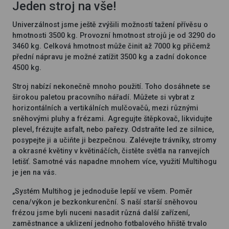
Jeden stroj na vše!
Univerzálnost jsme ještě zvýšili možností tažení přívěsu o
hmotnosti 3500 kg. Provozní hmotnost strojů je od 3290 do
3460 kg. Celková hmotnost může činit až 7000 kg přičemž
přední nápravu je možné zatížit 3500 kg a zadní dokonce
4500 kg.
Stroj nabízí nekonečně mnoho použití. Toho dosáhnete se
širokou paletou pracovního nářadí. Můžete si vybrat z
horizontálních a vertikálních mulčovačů, mezi různými
sněhovými pluhy a frézami. Agregujte štěpkovač, likvidujte
plevel, frézujte asfalt, nebo pařezy. Odstraňte led ze silnice,
posypejte ji a učiňte ji bezpečnou. Zalévejte trávníky, stromy
a okrasné květiny v květináčích, čistěte světla na ranvejích
letišť. Samotné vás napadne mnohem více, využití Multihogu
je jen na vás.
„Systém Multihog je jednoduše lepší ve všem. Poměr
cena/výkon je bezkonkurenční. S naší starší sněhovou
frézou jsme byli nuceni nasadit různá další zařízení,
zaměstnance a uklizení jednoho fotbalového hřiště trvalo