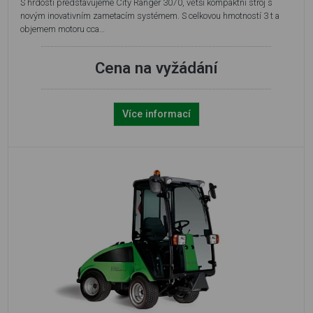
S hrdostí představujeme City Ranger 3070, větší kompaktní stroj s
novým inovativním zametacím systémem. S celkovou hmotností 3 t a
objemem motoru cca…
Cena na vyžádání
Více informací