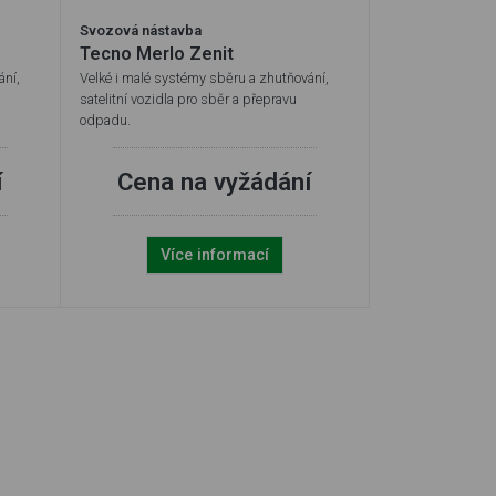
Svozová nástavba
Tecno Merlo Zenit
ání,
Velké i malé systémy sběru a zhutňování,
satelitní vozidla pro sběr a přepravu
odpadu.
í
Cena na vyžádání
Více informací