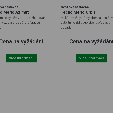
vá nástavba
Svozová nástavba
o Merlo Azimut
Tecno Merlo Urbis
i malé systémy sběru a zhutňování,
Velké i malé systémy sběru a zhutňov
ní vozidla pro sběr a přepravu
satelitní vozidla pro sběr a přepravu
u.
odpadu.
Cena na vyžádání
Cena na vyžádán
Více informací
Více informací