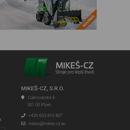
MIKEŠ-CZ, S.R.O.
Cukrovarská 6
301 00 Plzeň
+420 603 810 857
h:
mikes@mikes-cz.eu