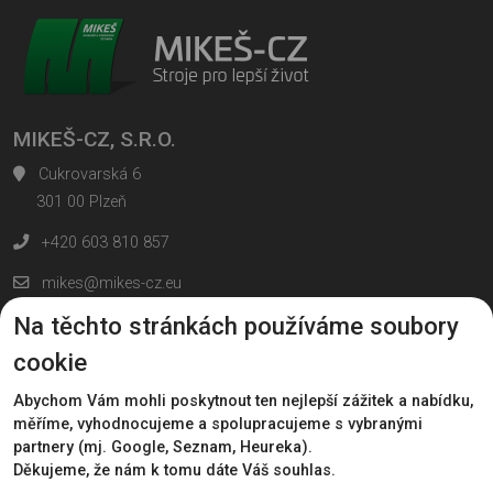
MIKEŠ-CZ, S.R.O.
Cukrovarská 6
301 00 Plzeň
+420 603 810 857
mikes@mikes-cz.eu
Na těchto stránkách používáme soubory
Všechny kontakty
Nahoru
cookie
© MIKEŠ-CZ, s.r.o.
Abychom Vám mohli poskytnout ten nejlepší zážitek a nabídku,
měříme, vyhodnocujeme a spolupracujeme s vybranými
Formuláře chráněny službou reCAPTCHA -
Ochrana soukromí
-
partnery (mj. Google, Seznam, Heureka).
Smluvní podmínky
Děkujeme, že nám k tomu dáte Váš souhlas.