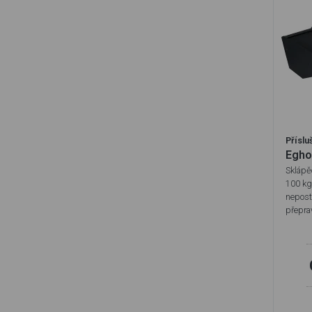
Příslu
Egho
Sklápě
100 kg
nepost
přepra