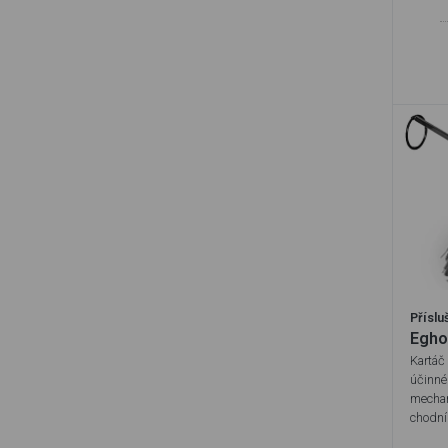
Příslu
Egho
Kartáč
účinné
mechan
chodní