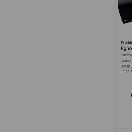
Příslu
Egho
Sněžný
robust
údržbu
až 20 