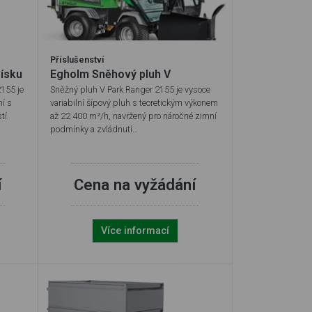
Příslušenství
písku
Egholm Sněhový pluh V
2155 je
Sněžný pluh V Park Ranger 2155 je vysoce
ní s
variabilní šípový pluh s teoretickým výkonem
tí
až 22 400 m²/h, navržený pro náročné zimní
podmínky a zvládnutí…
í
Cena na vyžádání
Více informací