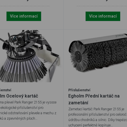
Více informací
Více informací
šenství
Příslušenství
lm Ocelový kartáč
Egholm Přední kartáč na
 na plevel Park Ranger 2155 je vysoce
zametání
 ekologické příslušenství pro
Zametací kartáč Park Ranger 2155 je
ické odstraňování plevele a mechu z
profesionální příslušenství pro celoroč
ků a zpevněných ploch…
údržbu chodníků a silnic. Díky trapé
uchycení perfektně kopíruje…