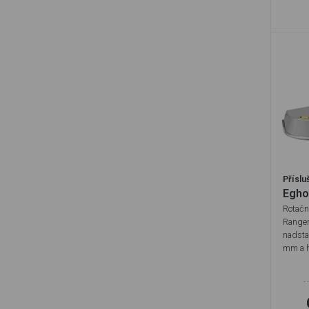
Příslu
Egho
Rotačn
Ranger
nadst
mm a h