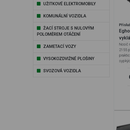
UŽITKOVÉ ELEKTROMOBILY
KOMUNÁLNÍ VOZIDLA
Příslu
ŽACÍ STROJE S NULOVÝM
Egho
POLOMĚREM OTÁČENÍ
vykl
Nosič 
ZAMETACÍ VOZY
2155 p
praktic
VYSOKOZDVIŽNÉ PLOŠINY
sypkýc
SVOZOVÁ VOZIDLA