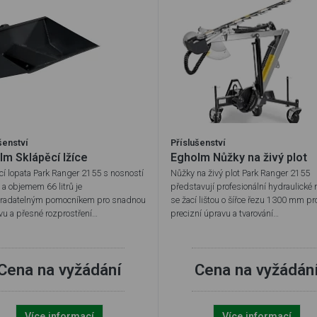
šenství
Příslušenství
lm Sklápěcí lžíce
Egholm Nůžky na živý plot
cí lopata Park Ranger 2155 s nosností
Nůžky na živý plot Park Ranger 2155
 a objemem 66 litrů je
představují profesionální hydraulické
radatelným pomocníkem pro snadnou
se žací lištou o šířce řezu 1300 mm pr
vu a přesné rozprostření…
precizní úpravu a tvarování…
Cena na vyžádání
Cena na vyžádán
Více informací
Více informací