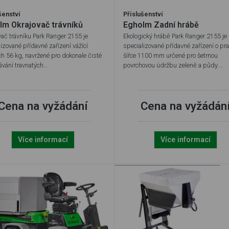
šenství
Příslušenství
lm Okrajovač trávníků
Egholm Zadní hrábě
vač trávníku Park Ranger 2155 je
Ekologický hrábě Park Ranger 2155 je
izované přídavné zařízení vážící
specializované přídavné zařízení o pr
h 56 kg, navržené pro dokonale čisté
šířce 1100 mm určené pro šetrnou
ávání travnatých…
povrchovou údržbu zeleně a půdy.…
Cena na vyžádání
Cena na vyžádán
Více informací
Více informací