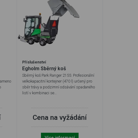
Příslušenství
Egholm Sběrný koš
Sběrný koš Park Ranger 2155: Profesionální
 rameno
velkokapacitní kontejner (470 l) určený pro
o
sběr trávy a podzimní odsávání spadaného
listí v kombinaci se…
í
Cena na vyžádání
Více informací