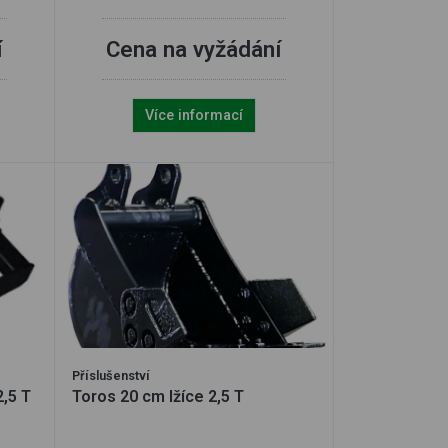
í
Cena na vyžádání
Více informací
Příslušenství
2,5 T
Toros 20 cm lžíce 2,5 T