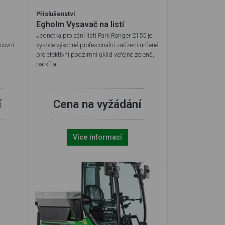
Příslušenství
Egholm Vysavač na listí
Jednotka pro sání listí Park Ranger 2155 je
acovní
vysoce výkonné profesionální zařízení určené
pro efektivní podzimní úklid veřejné zeleně,
parků a…
í
Cena na vyžádání
Více informací