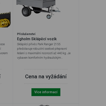
Příslušenství
Egholm Sklápěcí vozík
soce
Sklápěcí přívěs Park Ranger 2155
í
představuje robustní ocelové přepravní
tvorem
řešení s maximální nosností až 440 kg. Je
vybaven komfortním hydraulickým…
í
Cena na vyžádání
Více informací