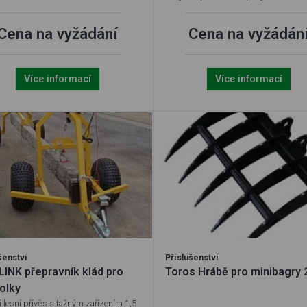
Cena na vyžádání
Cena na vyžádán
Více informací
Více informací
šenství
Příslušenství
LINK přepravník klád pro
Toros Hrábě pro minibagry 
olky
í lesní přívěs s tažným zařízením 1,5