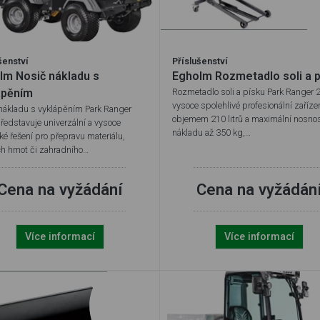
šenství
Příslušenství
lm Nosič nákladu s
Egholm Rozmetadlo soli a 
ápěním
Rozmetadlo soli a písku Park Ranger 
vysoce spolehlivé profesionální zaříze
nákladu s vyklápěním Park Ranger
objemem 210 litrů a maximální nosnos
ředstavuje univerzální a vysoce
nákladu až 350 kg,…
ké řešení pro přepravu materiálu,
h hmot či zahradního…
Cena na vyžádání
Cena na vyžádán
Více informací
Více informací