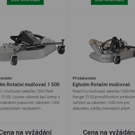
šenství
Příslušenství
lm Rotační mulčovač 1 500
Egholm Rotační mulčovač
í / mulčovací sekačka 1500 (Park
Rotační a mulčovací sekačka 1000 Par
 2155): Vysoce výkonné žací ústrojí s
Ranger 2155 je multifunkční profesion
andardním pracovním záběrem 1500
zařízení se záběrem 1050 mm pro
ydraulickým nastavením…
dokonalou údržbu travnatých ploch.…
Cena na vyžádání
Cena na vyžádán