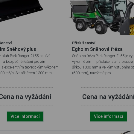
šenství
Příslušenství
lm Sněhový plus
Egholm Sněhová fréza
 pluh Park Ranger 2155 nabízí
Sněhová fréza Park Ranger 2155 je vy
ní a bezpečné řešení pro zimní
výkonné zimní příslušenství s pracovn
 s excelentním teoretickým výkonem
šířkou 1000 mm a velkým vstupním o
800 m²/h. Se záběrem 1300 mm…
(600 mm), navržené pro…
Cena na vyžádání
Cena na vyžádán
Více informací
Více informací